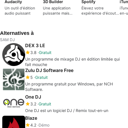
Audacity
3D Builder
Spotify
iTun
Un outil d'édition
Une application
Élevez votre
iTune
audio puissant
puissante mais
expérience d'écoute
en-u
conviviale pour créer
de musique avec
con
des objets 3D
Spotify
mult
Alternatives à
SAM DJ
DEX 3 LE
3.8
Gratuit
Un programme de mixage DJ en édition limitée qui
fait mouche
Zulu DJ Software Free
5
Gratuit
Un programme gratuit pour Windows, par NCH
Software.
One DJ
3.2
Gratuit
One DJ est un logiciel DJ / Remix tout-en-un
Blaze
4.2
Démo