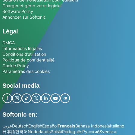
Charger et gérer votre logiciel
Software Policy
Annoncer sur Softonic
Légal
DMCA
Informations légales
Conditions d’utilisation
Politique de confidentialité
Cookie Policy
Paramètres des cookies
Social media
Softonic en:
عربي
Deutsch
English
Español
Français
Bahasa Indonesia
Italiano
日本語
한국어
Nederlands
Polski
Português
Русский
Svenska