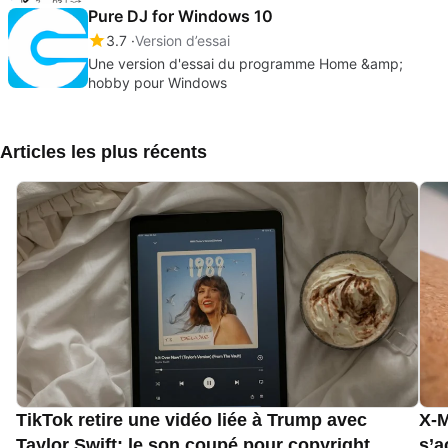
Pure DJ for Windows 10
3.7
Version d’essai
Une version d'essai du programme Home &amp;
hobby pour Windows
Articles les plus récents
TikTok retire une vidéo liée à Trump avec
X-M
Taylor Swift: le son coupé pour copyright
s’a